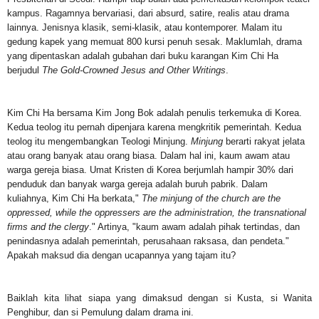
kampus. Ragamnya bervariasi, dari absurd, satire, realis atau drama
lainnya. Jenisnya klasik, semi-klasik, atau kontemporer. Malam itu
gedung kapek yang memuat 800 kursi penuh sesak. Maklumlah, drama
yang dipentaskan adalah gubahan dari buku karangan Kim Chi Ha
berjudul
The Gold-Crowned Jesus and Other Writings
.
Kim Chi Ha bersama Kim Jong Bok adalah penulis terkemuka di Korea.
Kedua teolog itu pernah dipenjara karena mengkritik pemerintah. Kedua
teolog itu mengembangkan Teologi Minjung.
Minjung
berarti rakyat jelata
atau orang banyak atau orang biasa. Dalam hal ini, kaum awam atau
warga gereja biasa. Umat Kristen di Korea berjumlah hampir 30% dari
penduduk dan banyak warga gereja adalah buruh pabrik. Dalam
kuliahnya, Kim Chi Ha berkata,"
The minjung of the church are the
oppressed, while the oppressers are the administration, the transnational
firms and the clergy
." Artinya, "kaum awam adalah pihak tertindas, dan
penindasnya adalah pemerintah, perusahaan raksasa, dan pendeta."
Apakah maksud dia dengan ucapannya yang tajam itu?
Baiklah kita lihat siapa yang dimaksud dengan si Kusta, si Wanita
Penghibur, dan si Pemulung dalam drama ini.