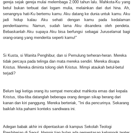
gereja sejak gereja mulai melembaga 2.000 tahun lalu. Mahkota-Ku yang
betul bukan terbuat dari logam mulia, melainkan dari duri hina. Ah,
senangnya hati-Ku bertemu kamu. Aku datang ke dunia untuk kamu. Aku
jadi hidup kalau Aku sehati dengan kamu pada kedalaman
penderitaanmu. Namun, sudah lama Aku disandera oleh pendeta.
Bebaskanlah Aku supaya Aku bisa berfungsi sebagai Juruselamat bagi
orang-orang yang menderita seperti kamu!"
Si Kusta, si Wanita Penghibur, dan si Pemulung terheran-heran. Mereka
tidak percaya pada telinga dan mata mereka sendiri. Mereka disapa
Kristus. Mereka diminta tolong oleh Kristus. Mimpi ataukah betul-betul
terjadi?
Belum lagi ketiga orang itu sempat mencabut mahkota emas dari kepala
Kristus, tiba-tiba datanglah beberapa orang dengan sikap berang dari
kanan dan kiri panggung. Mereka berteriak, "Ini dia pencurinya. Sekarang
baiklah kita pahami konteks sandiwara ini.
Adegan babak akhir ini dipentaskan di kampus Sekolah Teologi
Presbiterian di Seoul. Hampir tiap bulan ada pementasan kelompok teater