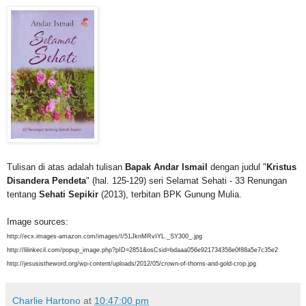
Tulisan di atas adalah tulisan
Bapak
Andar Ismail
dengan judul
"
Kristus
Disandera Pendeta
" (hal. 125-129) seri Selamat Sehati - 33 Renungan
tentang
Sehati Sepikir
(2013), terbitan BPK Gunung Mulia.
Image sources:
http://ecx.images-amazon.com/images/I/51JknMRvIYL._SY300_.jpg
http://lilinkecil.com/popup_image.php?pID=2851&osCsid=bdaaa056e921734358e0f88a5e7c35e2
http://jesusistheword.org/wp-content/uploads/2012/05/crown-of-thorns-and-gold-crop.jpg
Charlie Hartono
at
10:47:00 pm