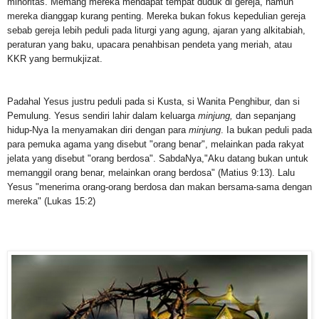
minoritas. Memang mereka mendapat tempat duduk di gereja, namun
mereka dianggap kurang penting. Mereka bukan fokus kepedulian gereja
sebab gereja lebih peduli pada liturgi yang agung, ajaran yang alkitabiah,
peraturan yang baku, upacara penahbisan pendeta yang meriah, atau
KKR yang bermukjizat.
Padahal Yesus justru peduli pada si Kusta, si Wanita Penghibur, dan si
Pemulung. Yesus sendiri lahir dalam keluarga
minjung,
dan sepanjang
hidup-Nya Ia menyamakan diri dengan para
minjung
. Ia bukan peduli pada
para pemuka agama yang disebut "orang benar", melainkan pada rakyat
jelata yang disebut "orang berdosa". SabdaNya,"Aku datang bukan untuk
memanggil orang benar, melainkan orang berdosa" (Matius 9:13). Lalu
Yesus "menerima orang-orang berdosa dan makan bersama-sama dengan
mereka" (Lukas 15:2)